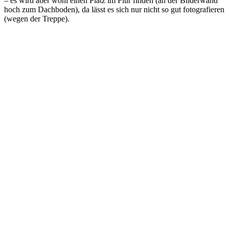
– es wird aber wohl einen Platz im Flur finden (an der Bilderwand
hoch zum Dachboden), da lässt es sich nur nicht so gut fotografieren
(wegen der Treppe).